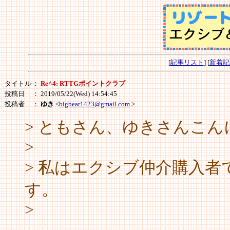
[
記事リスト
] [
新着記
タイトル
：
Re^4: RTTGポイントクラブ
投稿日
： 2019/05/22(Wed) 14:54:45
投稿者
：
ゆき
<
bigbear1423@gmail.com
>
> ともさん、ゆきさんこん
>
> 私はエクシブ仲介購入者
す。
>