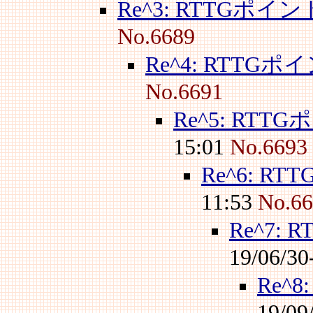
Re^3: RTTGポイ
No.6689
Re^4: RTTG
No.6691
Re^5: RT
15:01
No.6693
Re^6: 
11:53
No.6
Re^7:
19/06/30
Re^
19/09