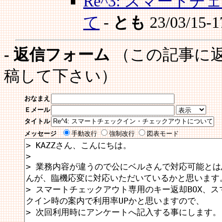
Re^3: スマー
て
-
とも
23/03/15-1
- 返信フォーム
（この記事に
稿して下さい）
おなまえ
Ｅメール
タイトル
メッセージ
手動改行
強制改行
図表モード