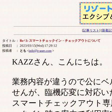
[
記事リスト
] [
新着記
タイトル
：
Re^3: スマートチェックイン・チェックアウトについて
投稿日
： 2023/03/15(Wed) 17:29:12
投稿者
：
とも
<
info@e-asre.com
>
KAZZさん、こんにちは。
業務内容が違うので公にベ
せんが、臨機応変に対応い
スマートチェックアウト専