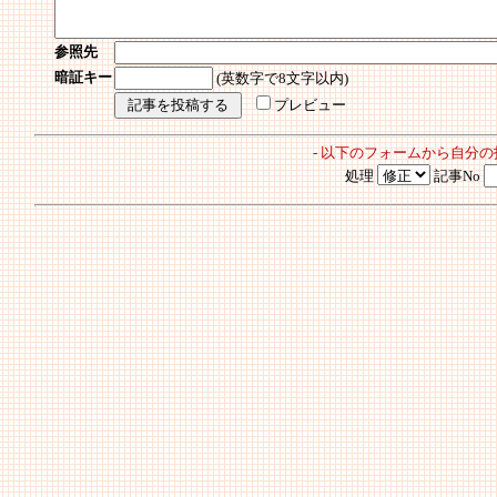
参照先
暗証キー
(英数字で8文字以内)
プレビュー
- 以下のフォームから自分
処理
記事No