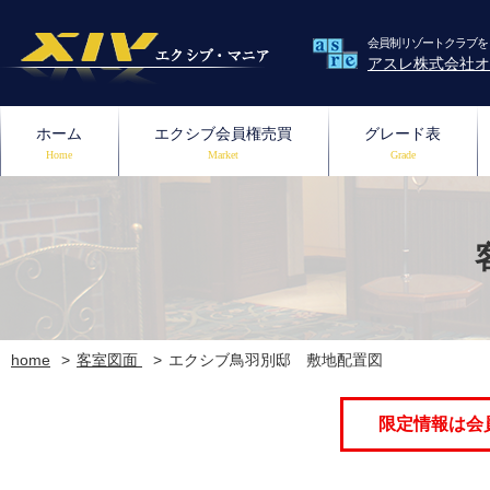
会員制リゾートクラブを
アスレ株式会社オ
ホーム
エクシブ会員権売買
グレード表
Home
Market
Grade
home
客室図面
エクシブ鳥羽別邸 敷地配置図
限定情報は会