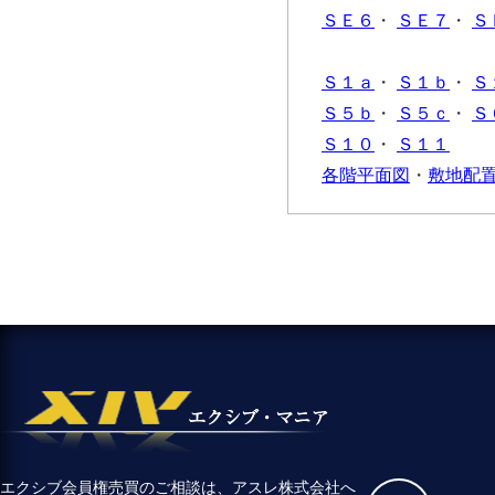
ＳＥ６
・
ＳＥ７
・
Ｓ
Ｓ１ａ
・
Ｓ１ｂ
・
Ｓ
Ｓ５ｂ
・
Ｓ５ｃ
・
Ｓ
Ｓ１０
・
Ｓ１１
各階平面図
・
敷地配
エクシブ会員権売買のご相談は、アスレ株式会社へ