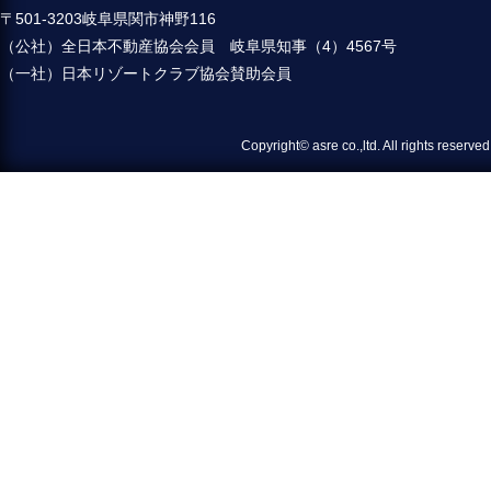
〒501-3203岐阜県関市神野116
（公社）全日本不動産協会会員 岐阜県知事（4）4567号
（一社）日本リゾートクラブ協会賛助会員
Copyright© asre co.,ltd. All 