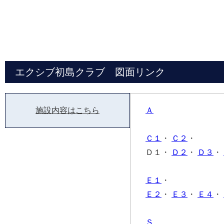
エクシブ初島クラブ 図面リンク
施設内容はこちら
Ａ
Ｃ１
・
Ｃ２
・
Ｄ１・
Ｄ２
・
Ｄ３
・
Ｅ１
・
Ｅ２
・
Ｅ３
・
Ｅ４
・
Ｓ