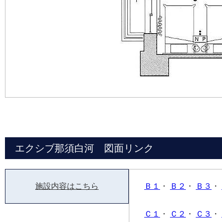
エクシブ那須白河 図面リンク
施設内容はこちら
Ｂ１
・
Ｂ２
・
Ｂ３
・
Ｃ１
・
Ｃ２
・
Ｃ３
・