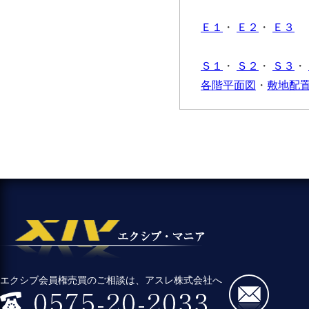
Ｅ１
・
Ｅ２
・
Ｅ３
Ｓ１
・
Ｓ２
・
Ｓ３
・
各階平面図
・
敷地配
エクシブ会員権売買のご相談は、アスレ株式会社へ