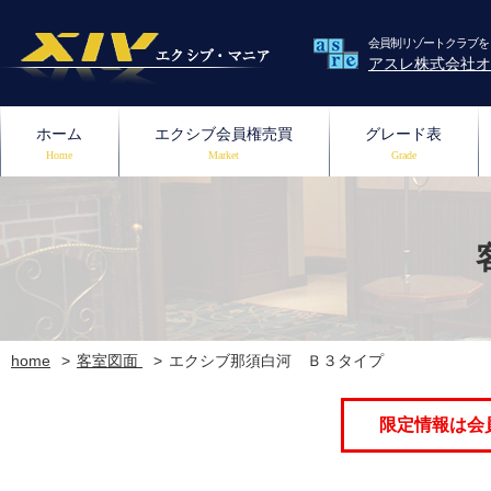
会員制リゾートクラブを
アスレ株式会社オ
ホーム
エクシブ会員権売買
グレード表
Home
Market
Grade
home
客室図面
エクシブ那須白河 Ｂ３タイプ
限定情報は会