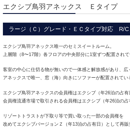
エクシブ鳥羽アネックス Ｅタイプ
ラージ（Ｃ）グレード・ＥＣタイプ対応 R/C 1
エクシブ鳥羽アネックス唯一のセミスイートルーム。
上層階（8〜17階）各フロアの中央部分に1室ずつ配置され
客室の中心に仕切る物が無いので一体感と解放感があり、広
アネックスで唯一、窓（海）向きにソファーが配置されてい
エクシブ鳥羽アネックスの会員権はエクシブ（年26泊の占
会員権流通市場で取引される会員権はエクシブ（年26泊の占
リゾートトラストが下取り等で買い取った一部の会員権を
改めてエクシブバージョンＺ（年13泊の占有日）として再販