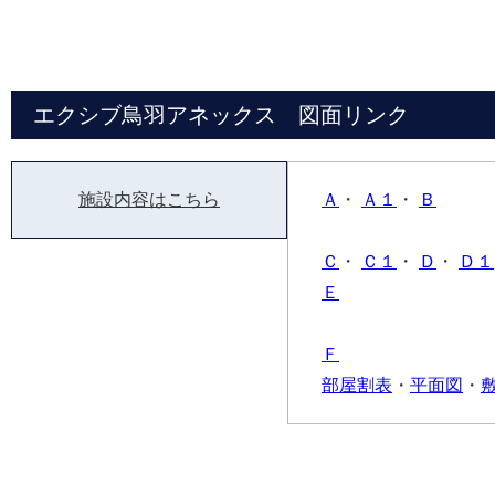
エクシブ鳥羽アネックス 図面リンク
施設内容はこちら
Ａ
・
Ａ１
・
Ｂ
Ｃ
・
Ｃ１
・
Ｄ
・
Ｄ１
Ｅ
Ｆ
部屋割表
・
平面図
・