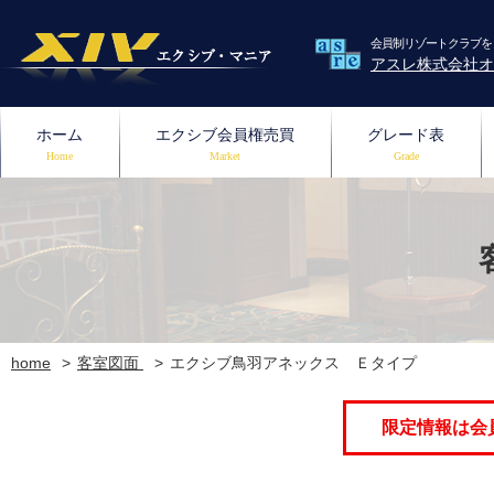
会員制リゾートクラブを
アスレ株式会社オ
ホーム
エクシブ会員権売買
グレード表
Home
Market
Grade
home
客室図面
エクシブ鳥羽アネックス Ｅタイプ
限定情報は会