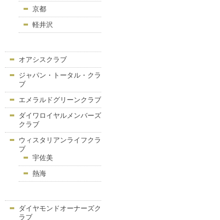
京都
軽井沢
オアシスクラブ
ジャパン・トータル・クラ
ブ
エメラルドグリーンクラブ
ダイワロイヤルメンバーズ
クラブ
ウィスタリアンライフクラ
ブ
宇佐美
熱海
ダイヤモンドオーナーズク
ラブ