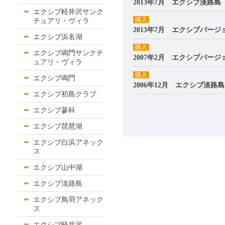
2013年7月 エクシブ淡路
エクシブ軽井沢サンク
購入
チュアリ・ヴィラ
2013年7月 エクシブバー
エクシブ浜名湖
購入
エクシブ鳴門サンクチ
2007年2月 エクシブバー
ュアリ・ヴィラ
購入
エクシブ鳴門
2006年12月 エクシブ淡
エクシブ初島クラブ
エクシブ蓼科
エクシブ琵琶湖
エクシブ白浜アネック
ス
エクシブ山中湖
エクシブ淡路島
エクシブ鳥羽アネック
ス
エクシブ軽井沢