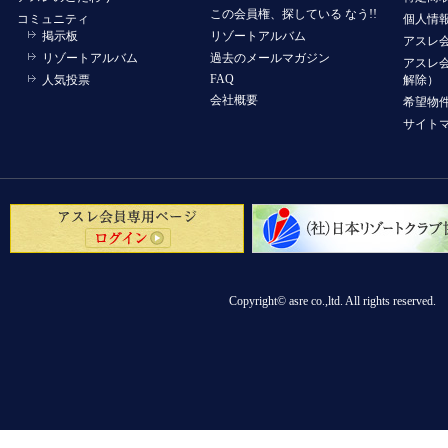
この会員権、探している なう!!
コミュニティ
個人情
掲示板
リゾートアルバム
アスレ
リゾートアルバム
過去のメールマガジン
アスレ
FAQ
人気投票
解除）
会社概要
希望物
サイト
Copyright© asre co.,ltd. All 