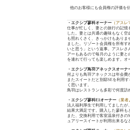
他のお客様にも会員権の評価
・エクシブ蓼科オーナー
（アスレ
仕事が忙しく、妻との旅行の記憶
した。妻とは共通の趣味もなく空
も照れくさく、きっかけもありま
ました。リゾート会員権を所有す
いと思う」という返事。アスレさ
アーもあるので毎月のように妻と
を連れて行っても楽しめます。オ
・エクシブ鳥羽アネックスオーナ
何よりも鳥羽アネックスは年会費
またスイートだと別邸SEを利用
く思います。
鳥羽はレストランも多彩で何度訪
・エクシブ蓼科E1オーナー
（業者
法人福利厚生で利用してましたが
結果大満足です。購入した蓼科も
また、交換利用で客室温泉付きの
ュアリースイートが利用出来るな