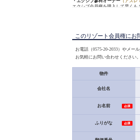
・エクシブ蓼科オーナー
（アスレ
エクシブ会員権を購入して早くも
実際に利用して感じるメリットと
員権のメリットを感じられるとい
年末やGW・夏休みなど、家族５
が、エクシブの会員権を使用すれば
更にグレードも出来るだけ高い会
このリゾート会員権にお
堪能できると思います。
これから購入を検討される方は、
お電話（0575-20-2033）やメール
た自分自身が若ければ若いほど将
いるならばすぐに購入をお勧めし
お気軽にお問い合わせください
・エクシブオーナー
（業者より仲
以前勤めていた会社が保有してい
物件
歌しています。
私も娘も敏感症で、匂いや雰囲気
会社名
い勝手がわかっているという安心
私の家族利用の際はほとんど権利
スティバルを利用してもらって予
お名前
それでも毎年権利は使い切ってい
・エクシブ鳥羽アネックスオーナ
ふりがな
会員歴20年，定年間近の会員で
こと，当時はパーソンチャージと
解消に重宝しています。ただ年と