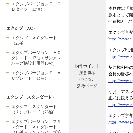
エクシブバージョンＺ Ｃ
本物件は「禁
Ｂタイプ（13泊）
原則として
会員権とし
エクシブ（AC）
エクシブ京
エクシブ ＡＣグレード
https://www.e
（26泊）
エクシブ利
エクシブバージョン ＡＣ
https://www.e
グレード（13泊＋サンメン
バーズ施設利用券10枚）
物件ポイント
契約権利外
注意事項
エクシブバージョンＺ Ａ
会員の皆様
Ｃグレード（13泊）
その他、
https://www.rt
参考ページ
なお、アス
エクシブ（スタンダード）
正式に扱える
https://www.e-
エクシブ スタンダード
（Ａ）グレード（26泊）
エクシブ京
エクシブバージョン スタ
https://www.e-
ンダード（Ａ）グレード
（13泊＋サンメンバーズ施