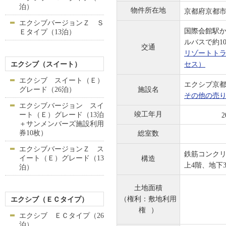
泊）
物件所在地
京都府京都市
エクシブバージョンＺ Ｓ
国際会館駅
Ｅタイプ（13泊）
ルバスで約1
交通
リゾートト
エクシブ（スイート）
セス）
エクシブ スイート（Ｅ）
エクシブ京
グレード（26泊）
施設名
その他の売
エクシブバージョン スイ
竣工年月
ート（Ｅ）グレード（13泊
2
＋サンメンバーズ施設利用
券10枚）
総室数
エクシブバージョンＺ ス
鉄筋コンク
イート（Ｅ）グレード（13
構造
上4階、地下
泊）
土地面積
（権利：
敷地利用
エクシブ（ＥＣタイプ）
権
）
エクシブ ＥＣタイプ（26
泊）