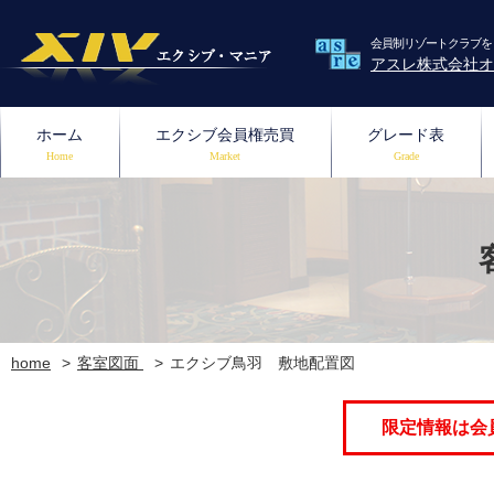
会員制リゾートクラブを
アスレ株式会社オ
ホーム
エクシブ会員権売買
グレード表
Home
Market
Grade
home
客室図面
エクシブ鳥羽 敷地配置図
限定情報は会