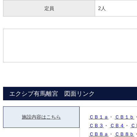
定員
2人
エクシブ有馬離宮 図面リンク
施設内容はこちら
ＣＢ１ａ
・
ＣＢ１ｂ
ＣＢ３
・
ＣＢ４
・
Ｃ
ＣＢ８ａ
・
ＣＢ８ｂ