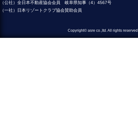
（公社）全日本不動産協会会員 岐阜県知事（4）4567号
（一社）日本リゾートクラブ協会賛助会員
Copyright© asre co.,ltd. All 