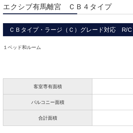
エクシブ有馬離宮 ＣＢ４タイプ
ＣＢタイプ・ラージ（Ｃ）グレード対応 R/C 2
１ベッド和ルーム
客室専有面積
バルコニー面積
合計面積