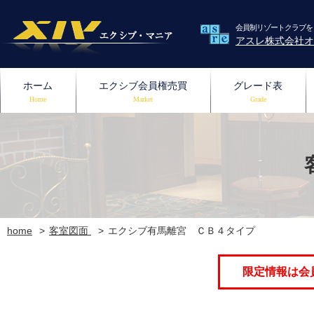
会員制リゾートクラブを
アスレ株式会社オ
ホーム
エクシブ会員権売買
グレード表
Home
Market
Grade
home
客室図面
エクシブ有馬離宮 ＣＢ４タイプ
限定情報は会