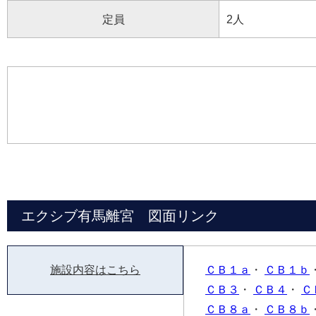
定員
2人
エクシブ有馬離宮 図面リンク
施設内容はこちら
ＣＢ１ａ
・
ＣＢ１ｂ
ＣＢ３
・
ＣＢ４
・
Ｃ
ＣＢ８ａ
・
ＣＢ８ｂ