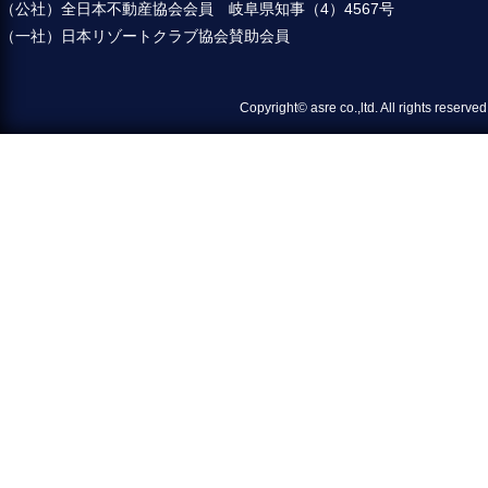
（公社）全日本不動産協会会員 岐阜県知事（4）4567号
（一社）日本リゾートクラブ協会賛助会員
Copyright© asre co.,ltd. All 