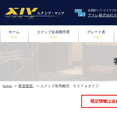
会員制リゾートクラブを
アスレ株式会社オ
ホーム
エクシブ会員権売買
グレード表
Home
Market
Grade
home
客室図面
エクシブ有馬離宮 ＥＣ７ａタイプ
限定情報は会