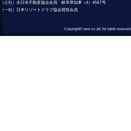
（公社）全日本不動産協会会員 岐阜県知事（4）4567号
（一社）日本リゾートクラブ協会賛助会員
Copyright© asre co.,ltd. All 