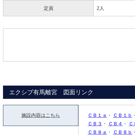
定員
2人
エクシブ有馬離宮 図面リンク
施設内容はこちら
ＣＢ１ａ
・
ＣＢ１ｂ
ＣＢ３
・
ＣＢ４
・
Ｃ
ＣＢ８ａ
・
ＣＢ８ｂ