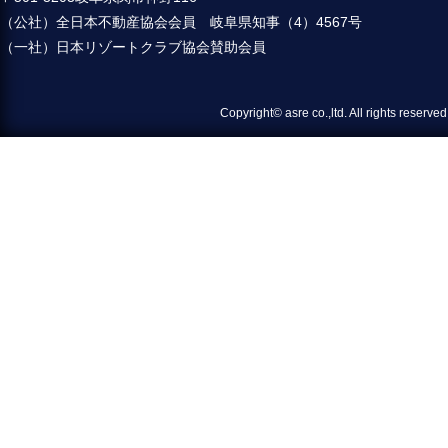
（公社）全日本不動産協会会員 岐阜県知事（4）4567号
（一社）日本リゾートクラブ協会賛助会員
Copyright© asre co.,ltd. All 