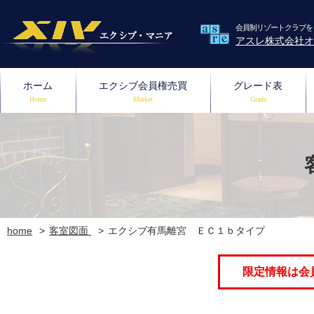
会員制リゾートクラブを
アスレ株式会社オ
ホーム
エクシブ会員権売買
グレード表
Home
Market
Grade
home
客室図面
エクシブ有馬離宮 ＥＣ１ｂタイプ
限定情報は会