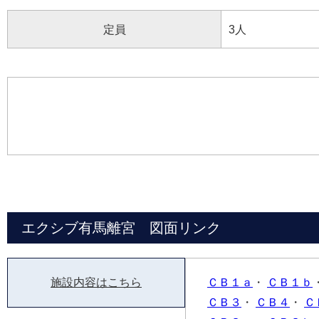
定員
3人
エクシブ有馬離宮 図面リンク
施設内容はこちら
ＣＢ１ａ
・
ＣＢ１ｂ
ＣＢ３
・
ＣＢ４
・
Ｃ