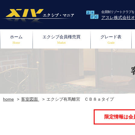
会員制リゾートクラブを
アスレ株式会社オ
ホーム
エクシブ会員権売買
グレード表
Home
Market
Grade
home
客室図面
エクシブ有馬離宮 ＣＢ８ａタイプ
限定情報は会