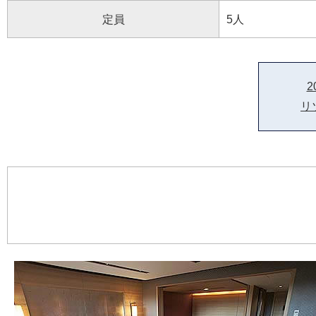
定員
5人
2
リ