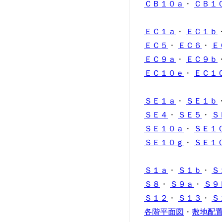
ＣＢ１０ａ
・
ＣＢ１
ＥＣ１ａ
・
ＥＣ１ｂ
ＥＣ５
・
ＥＣ６
・
Ｅ
ＥＣ９ａ
・
ＥＣ９ｂ
ＥＣ１０ｅ
・
ＥＣ１
ＳＥ１ａ
・
ＳＥ１ｂ
ＳＥ４
・
ＳＥ５
・
Ｓ
ＳＥ１０ａ
・
ＳＥ１
ＳＥ１０ｇ
・
ＳＥ１
Ｓ１ａ
・
Ｓ１ｂ
・
Ｓ
Ｓ８
・
Ｓ９ａ
・
Ｓ９
Ｓ１２
・
Ｓ１３
・
Ｓ
各階平面図
・
敷地配