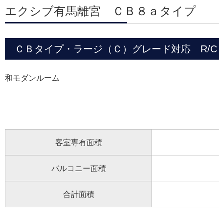
エクシブ有馬離宮 ＣＢ８ａタイプ
ＣＢタイプ・ラージ（Ｃ）グレード対応 R/C 2
和モダンルーム
客室専有面積
バルコニー面積
合計面積