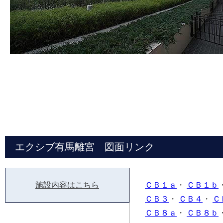
エクシブ有馬離宮 図面リンク
施設内容はこちら
ＣＢ１ａ
・
ＣＢ１ｂ
ＣＢ３
・
ＣＢ４
・
Ｃ
ＣＢ８ａ
・
ＣＢ８ｂ